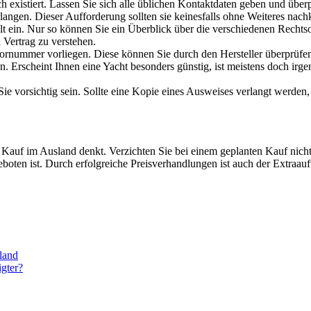
lich existiert. Lassen Sie sich alle üblichen Kontaktdaten geben und übe
rlangen. Dieser Aufforderung sollten sie keinesfalls ohne Weiteres na
 ein. Nur so können Sie ein Überblick über die verschiedenen Rechtso
 Vertrag zu verstehen.
rnummer vorliegen. Diese können Sie durch den Hersteller überprüfen
n. Erscheint Ihnen eine Yacht besonders günstig, ist meistens doch irg
Sie vorsichtig sein. Sollte eine Kopie eines Ausweises verlangt werden
 Kauf im Ausland denkt. Verzichten Sie bei einem geplanten Kauf nich
boten ist. Durch erfolgreiche Preisverhandlungen ist auch der Extraau
land
igter?