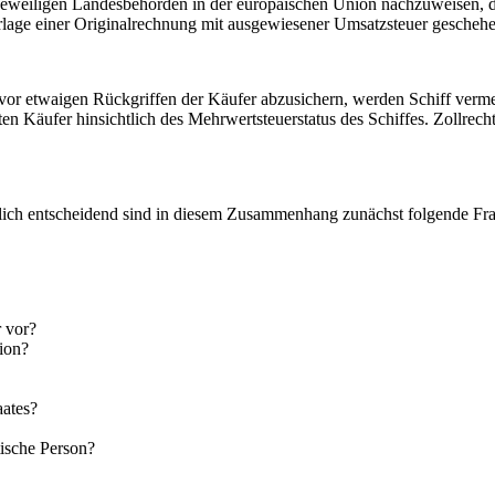
jeweiligen Landesbehörden in der europäischen Union nachzuweisen, dass
orlage einer Originalrechnung mit ausgewiesener Umsatzsteuer geschehe
h vor etwaigen Rückgriffen der Käufer abzusichern, werden Schiff ve
ten Käufer hinsichtlich des Mehrwertsteuerstatus des Schiffes. Zollrech
lich entscheidend sind in diesem Zusammenhang zunächst folgende Fr
 vor?
ion?
aates?
tische Person?