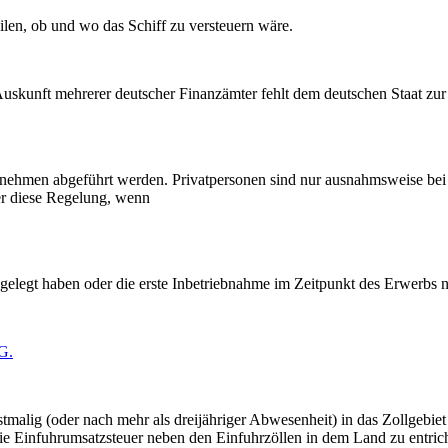
ilen, ob und wo das Schiff zu versteuern wäre.
unft mehrerer deutscher Finanzämter fehlt dem deutschen Staat zur E
rnehmen abgeführt werden. Privatpersonen sind nur ausnahmsweise be
ter diese Regelung, wenn
elegt haben oder die erste Inbetriebnahme im Zeitpunkt des Erwerbs ni
G.
tmalig (oder nach mehr als dreijähriger Abwesenheit) in das Zollgebiet 
die Einfuhrumsatzsteuer neben den Einfuhrzöllen in dem Land zu entric