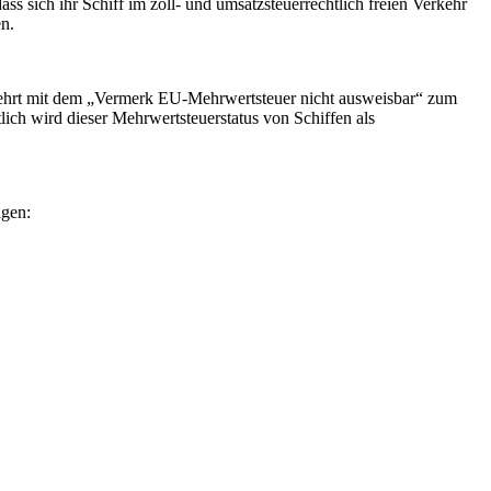
 sich ihr Schiff im zoll- und umsatzsteuerrechtlich freien Verkehr
n.
rmehrt mit dem „Vermerk EU-Mehrwertsteuer nicht ausweisbar“ zum
tlich wird dieser Mehrwertsteuerstatus von Schiffen als
agen: