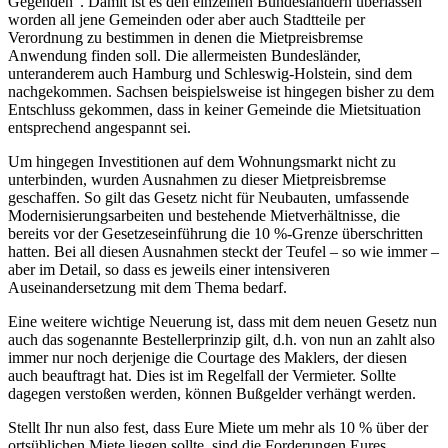
Gegenden“. Damit ist es den einzelnen Bundesländern überlassen
worden all jene Gemeinden oder aber auch Stadtteile per
Verordnung zu bestimmen in denen die Mietpreisbremse
Anwendung finden soll. Die allermeisten Bundesländer,
unteranderem auch Hamburg und Schleswig-Holstein, sind dem
nachgekommen. Sachsen beispielsweise ist hingegen bisher zu dem
Entschluss gekommen, dass in keiner Gemeinde die Mietsituation
entsprechend angespannt sei.
Um hingegen Investitionen auf dem Wohnungsmarkt nicht zu
unterbinden, wurden Ausnahmen zu dieser Mietpreisbremse
geschaffen. So gilt das Gesetz nicht für Neubauten, umfassende
Modernisierungsarbeiten und bestehende Mietverhältnisse, die
bereits vor der Gesetzeseinführung die 10 %-Grenze überschritten
hatten. Bei all diesen Ausnahmen steckt der Teufel – so wie immer –
aber im Detail, so dass es jeweils einer intensiveren
Auseinandersetzung mit dem Thema bedarf.
Eine weitere wichtige Neuerung ist, dass mit dem neuen Gesetz nun
auch das sogenannte Bestellerprinzip gilt, d.h. von nun an zahlt also
immer nur noch derjenige die Courtage des Maklers, der diesen
auch beauftragt hat. Dies ist im Regelfall der Vermieter. Sollte
dagegen verstoßen werden, können Bußgelder verhängt werden.
Stellt Ihr nun also fest, dass Eure Miete um mehr als 10 % über der
ortsüblichen Miete liegen sollte, sind die Forderungen Eures