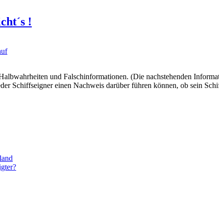
cht´s !
auf
t Halbwahrheiten und Falschinformationen. (Die nachstehenden Inform
eder Schiffseigner einen Nachweis darüber führen können, ob sein Schif
land
igter?