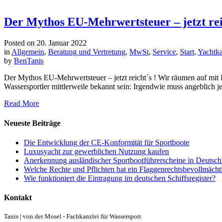
Der Mythos EU-Mehrwertsteuer – jetzt rei
Posted on
20. Januar 2022
in
Allgemein
,
Beratung und Vertretung
,
MwSt
,
Service
,
Start
,
Yachtk
by
BenTanis
Der Mythos EU-Mehrwertsteuer – jetzt reicht´s ! Wir räumen auf mi
Wassersportler mittlerweile bekannt sein: Irgendwie muss angeblich j
Read More
Neueste Beiträge
Die Entwicklung der CE-Konformität für Sportboote
Luxusyacht zur gewerblichen Nutzung kaufen
Anerkennung ausländischer Sportbootführerscheine in Deutsch
Welche Rechte und Pflichten hat ein Flaggenrechtsbevollmächt
Wie funktioniert die Eintragung im deutschen Schiffsregister?
Kontakt
Tanis | von der Mosel - Fachkanzlei für Wassersport